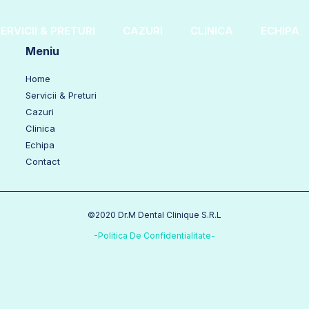
ERVICII & PRETURI
CAZURI
CLINICA
ECHIPA
Meniu
Home
Servicii & Preturi
Cazuri
Clinica
Echipa
Contact
©2020 Dr.M Dental Clinique S.R.L
-Politica De Confidentialitate-